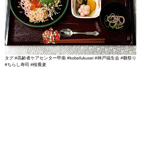
タグ:
#高齢者ケアセンター甲南
#kobefukusei
#神戸福生会
#雛祭り
#ちらし寿司
#桜蕎麦
会社名：社会福祉法人 神戸福生会
住所：652-0051 神戸市兵庫区里山町1番48
電話番号：
078-612-3335
オフィシャルサイト
http://www.kobe-fukuseikai.com
グランドビュー甲南 特設サイト
https://www.grandview-konan.com/
ケアハウスこうべ甲南 特設サイト
http://www.kobe-fukuseikai.com/lp/ch-konan/
採用情報サイト
http://www.kobe-fukuseikai.com/saiyo/
研修事業ページ
http://www.kobe-fukuseikai.com/trainingbusiness/
© kobe-fukuseikai.net