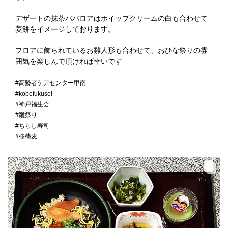
デザートの抹茶ババロアはホイップクリームの白も合わせて
菱餅をイメージしております。
フロアに飾られているお雛人形も合わせて、おひな祭りの雰
囲気を楽しんで頂ければ幸いです
#高齢者ケアセンター甲南
#kobefukusei
#神戸福生会
#雛祭り
#ちらし寿司
#桜蕎麦