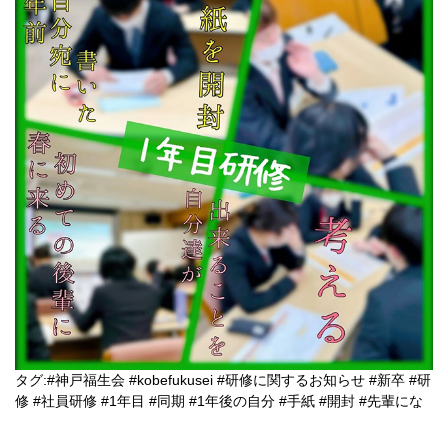
タグ:
#神戸福生会
#kobefukusei
#研修に関するお知らせ
#新卒
#研
修
#社員研修
#1年目
#同期
#1年後の自分
#手紙
#開封
#先輩にな
る
#グループワーク
#社会人
#凛々しい
#2年目
#一緒に
#頑張ろう