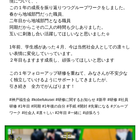
境について、、
この１年の成長を振り返りつつグループワークをしました。
春から地域部門だった職員、
二年目から地域部門となる職員
同期だからこその二人の時間も少しありました。
互いに刺激し合い活躍してほしいなと思いました☺️
1年前、学生感があった４月、今は当然社会人としての凛々し
い表情に変化していっています。
２年目もますます成長し、頑張ってほしいと思います
この１年フォローアップ研修を重ねて、みなさんが不安少な
く独立していけるようにサポートしてきましたが、
引き続き 全力でがんばります！
#神戸福生会
#kobefukusei
#研修に関するお知らせ
#新卒
#研修
#社員
研修
#1年目
#同期
#1年後の自分
#手紙
#開封
#先輩になる
#グループ
ワーク
#社会人
#凛々しい
#2年目
#一緒に
#頑張ろう