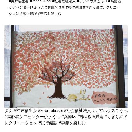
#神戸福生会
#kobefukusei
#社会福祉法人
#ケアハウスこうべ
#高齢者
ケアセンターひょうご
#兵庫区
#春
#桜
#満開
#ちぎり絵
#レクリエー
ション
#試行錯誤
#季節を楽しむ
タグ:
#神戸福生会
#kobefukusei
#社会福祉法人
#ケアハウスこうべ
#高齢者ケアセンターひょうご
#兵庫区
#春
#桜
#満開
#ちぎり絵
#
レクリエーション
#試行錯誤
#季節を楽しむ